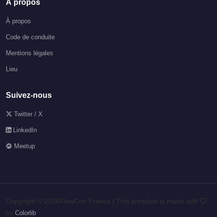
À propos
À propos
Code de conduite
Mentions légales
Lieu
Suivez-nous
Twitter / X
LinkedIn
Meetup
Copyright ©
2026FlowCon France | This template is made with
by
Colorlib